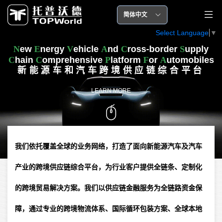
简体中文
Select Language
▼
N
ew
E
nergy
V
ehicle
A
nd
C
ross-border
S
upply
C
hain
C
omprehensive
P
latform
F
or
A
utomobiles
新能源车和汽车跨境供应链综合平台
LEARN MORE
我们依托覆盖全球的业务网络，打造了面向新能源汽车及汽车
产业的跨境供应链综合平台，为行业客户提供全链条、定制化
的跨境贸易解决方案。我们以供应链金融服务为全链路资金保
障，通过专业的跨境物流体系、国际循环包装方案、全球本地