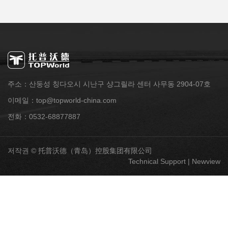
주소：산둥성 칭다오시 시난구 샹그릴라 센터 사무동 2904-07호
이메일：top@topworld-china.com
전화：0532-68877887
저작권 © 托普沃德（青岛）控股集团有限公司
Technical Support |
Newview