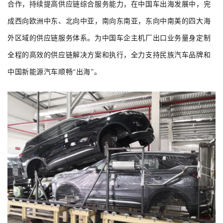
合作，持续提高供应链综合服务能力，在中国车出
海发展中，完
成西向欧洲中东、北向中亚，南向东南亚，东向中南美的四大海
外区域的供应链服务体系。为中国车企主机厂出口业务量身定制
全程的高效的供应链解决方案和执行，全力支持民族汽车品牌和
中国新能源汽车顺畅
“出海”。