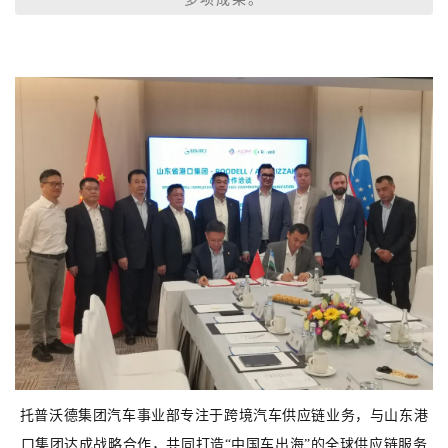
托普沃德集团汽车事业部专注于跨境汽车供应链业务，与山东港
口集团达成战略合作，共同打造
“中国车出海”的全球供应链服务