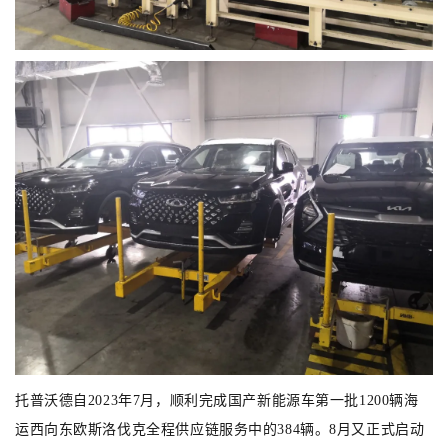
托普沃德自2023年7月，顺利完成国产新能源车第一批1200辆海
运西向东欧斯洛伐克全程供应链服务中的384辆。
8月又正式启动