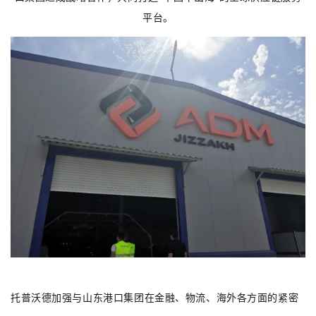
平台。
托普沃德加强与山东港口集团在金融、物流、海外各方面的紧密