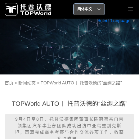
简体中文
Select Language
▼
首页
>
新闻动态
>
TOPWorld AUTO丨 托普沃德的“丝绸之路”
TOPWorld AUTO丨 托普沃德的“丝绸之路”
9月4日至8日，托普沃德集团董事长陈冠熹亲自带
领集团汽车事业部团队成功出访中亚乌兹别克斯
坦，圆满完成商务考察与合作交流各项工作，收获
多项成果。